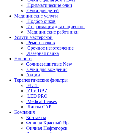
Призматические очки
Очки для детей
Медицинские услуги
Подбор очков
Информация для пациентов
Медицинские работники
Услуги мастерской
Ремонт очков
Срочное изготовление
Лазерная пайка
Новости
Солнцезащитные New
Очки для вождения
Акции
Терапевтические фильтры
FL-41
Z1 и DBZ
LED PRO
Medical Lenses
Линзы САР
Компания
Контакты
Филиал Красный Яр
Филиал Нефтегорск