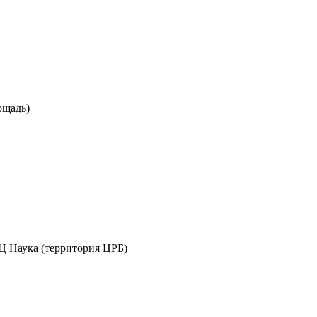
лощадь)
 МЦ Наука (территория ЦРБ)