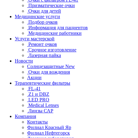
Призматические очки
Очки для детей
Медицинские услуги
Подбор очков
Информация для пациентов
Медицинские работники
Услуги мастерской
Ремонт очков
Срочное изготовление
Лазерная пайка
Новости
Солнцезащитные New
Очки для вождения
Акции
Терапевтические фильтры
FL-41
Z1 и DBZ
LED PRO
Medical Lenses
Линзы САР
Компания
Контакты
Филиал Красный Яр
Филиал Нефтегорск