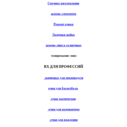
Срочное изготовление
замена элементов
Ремонт очков
Лазерная пайка
замена линз в солнечных
тонирование линз
RX ДЛЯ ПРОФЕССИЙ
защитные для производств
очки для баскетбола
очки тактические
очки для компьютера
очки для вождения