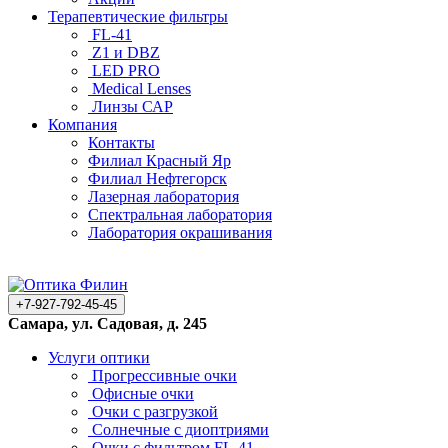
Терапевтические фильтры
FL-41
Z1 и DBZ
LED PRO
Medical Lenses
Линзы САР
Компания
Контакты
Филиал Красный Яр
Филиал Нефтегорск
Лазерная лаборатория
Спектральная лаборатория
Лаборатория окрашивания
+7-927-792-45-45
Самара, ул. Садовая, д. 245
Услуги оптики
Прогрессивные очки
Офисные очки
Очки с разгрузкой
Солнечные с диоптриями
Очки с фильтром FL-41