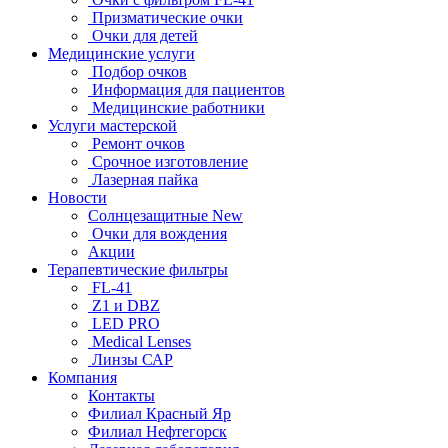
Призматические очки
Очки для детей
Медицинские услуги
Подбор очков
Информация для пациентов
Медицинские работники
Услуги мастерской
Ремонт очков
Срочное изготовление
Лазерная пайка
Новости
Солнцезащитные New
Очки для вождения
Акции
Терапевтические фильтры
FL-41
Z1 и DBZ
LED PRO
Medical Lenses
Линзы САР
Компания
Контакты
Филиал Красный Яр
Филиал Нефтегорск