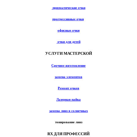
призматические очки
прогрессивные очки
офисные очки
очки для детей
УСЛУГИ МАСТЕРСКОЙ
Срочное изготовление
замена элементов
Ремонт очков
Лазерная пайка
замена линз в солнечных
тонирование линз
RX ДЛЯ ПРОФЕССИЙ