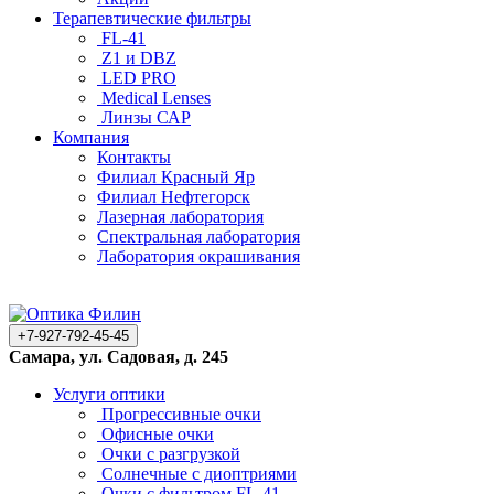
Терапевтические фильтры
FL-41
Z1 и DBZ
LED PRO
Medical Lenses
Линзы САР
Компания
Контакты
Филиал Красный Яр
Филиал Нефтегорск
Лазерная лаборатория
Спектральная лаборатория
Лаборатория окрашивания
+7-927-792-45-45
Самара, ул. Садовая, д. 245
Услуги оптики
Прогрессивные очки
Офисные очки
Очки с разгрузкой
Солнечные с диоптриями
Очки с фильтром FL-41