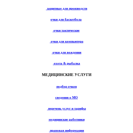
защитные для производств
очки для баскетбола
очки тактические
очки для компьютера
очки для вождения
охота & рыбалка
МЕДИЦИНСКИЕ УСЛУГИ
подбор очков
сведения о МО
перечень услуг и тарифы
медицинские работники
правовая информация