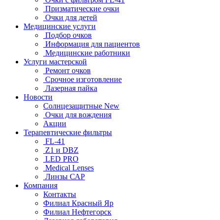
Призматические очки
Очки для детей
Медицинские услуги
Подбор очков
Информация для пациентов
Медицинские работники
Услуги мастерской
Ремонт очков
Срочное изготовление
Лазерная пайка
Новости
Солнцезащитные New
Очки для вождения
Акции
Терапевтические фильтры
FL-41
Z1 и DBZ
LED PRO
Medical Lenses
Линзы САР
Компания
Контакты
Филиал Красный Яр
Филиал Нефтегорск