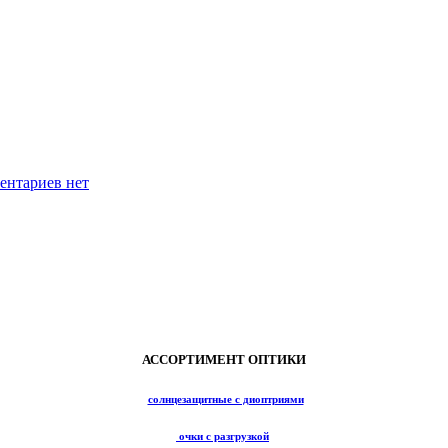
к
ентариев
нет
записи
Узнать
наличие
и
цену
АССОРТИМЕНТ ОПТИКИ
солнцезащитные с диоптриями
очки с разгрузкой