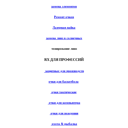
замена элементов
Ремонт очков
Лазерная пайка
замена линз в солнечных
тонирование линз
RX ДЛЯ ПРОФЕССИЙ
защитные для производств
очки для баскетбола
очки тактические
очки для компьютера
очки для вождения
охота & рыбалка