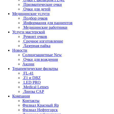
Призматические очки
Очки для детей
Медицинские услуги
Подбор очков
Информация для пациентов
Медицинские работники
Услуги мастерской
Ремонт очков
Срочное изготовление
Лазерная пайка
Новости
Солнцезащитные New
Очки для вождения
Акции
Терапевтические фильтры
FL-41
Z1 и DBZ
LED PRO
Medical Lenses
Линзы САР
Компания
Контакты
Филиал Красный Яр
Филиал Нефтегорск