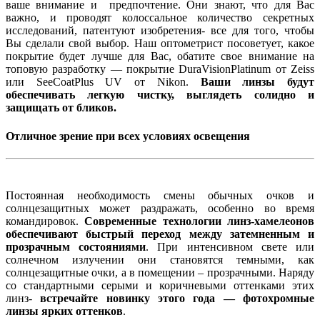
ваше внимание и предпочтение. Они знают, что для Вас
важно, и проводят колоссальное количество секретных
исследований, патентуют изобретения- все для того, чтобы
Вы сделали свой выбор. Наш оптометрист посоветует, какое
покрытие будет лучше для Вас, обатите свое внимание на
топовую разработку — покрытие DuraVisionPlatinum от Zeiss
или SeeCoatPlus UV от Nikon.
Ваши линзы будут
обеспечивать легкую чистку, выглядеть солидно и
защищать от бликов.
Отличное зрение при всех условиях освещения
Постоянная необходимость смены обычных очков и
солнцезащитных может раздражать, особенно во время
командировок.
Современные технологии линз-хамелеонов
обеспечивают быстрый переход между затемненным и
прозрачным состояниями
. При интенсивном свете или
солнечном излучении они становятся темными, как
солнцезащитные очки, а в помещении – прозрачными. Наряду
со стандартными серыми и коричневыми оттенками этих
линз-
встречайте новинку этого года — фотохромные
линзы ярких оттенков
.