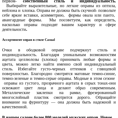
первом-
собственный стиль и индивидуальность.
Выбирайте выразительные, но легкие оправы из оптила,
нейлона и хлопка. Оправа не должна быть скучной- позвольте
себе яркие вставки, асимметрию, формы овала или панто,
авангардные формы
.
Мы посоветуем, как определить,
насколько оправы подходят вашим характеру и сфере
деятельности
.
Ассортимент оправ в стиле Casual
Очки в ободковой оправе подчеркнут стиль и
индивидуальность. Благодаря уникальным возможностям
ацетата целлюлозы (хлопка) принимать любые формы и
цвета, можно легко найти именно свой индивидуальный
стиль. Избегайте густо-черных оттенков с глянцевой
поверхностью. Благородно смотрятся матовые темно-синие,
темно-зеленые и темно-серые оправы. Модные в этом сезоне
оправы из густого, прозрачного ацетата в серых тонах-они
освежают цвет лица и делают образ современным.
Металлические заклепки на рамке, фрезерованный
многослойный пластик смотрится дорого. Обращайте
внимание на фурнитуру — она должна быть надежной и
качественной.
В нашем салоне более 800 моделей мужских оправ. Новое