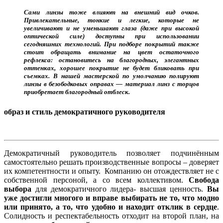
Сами линзы тоже влияют на внешний вид очков.
Привлекательные, тонкие и легкие, которые не
увеличивают и не уменьшают глаза (даже при высокой
оптической силе) доступны при использовании
сегодняшних технологий. При подборе покрытий также
стоит обращать внимание на цвет остаточного
рефлекса: остановитесь на
благородных, элегантных
оттенках, х
орошее покрытие не будет бликовать при
съемках. В нашей мастерской по умолчанию полируют
линзы в безободковых оправах — материал линз с торцов
приобретает благородный отблеск.
образ и стиль демократичного руководителя
Демократичный руководитель позволяет подчинённым
самостоятельно решать производственные вопросы – доверяет
их компетентности и опыту. Компанию он отождествляет не с
собственной персоной, а со всем коллективом.
Свобода
выбора
для демократичного лидера- высшая ценность.
Вы
уже достигли многого и вправе выбирать не то, что модно
или принято, а то, что удобно и находит отклик в сердце
.
Солидность и респектабельность отходит на второй план, на