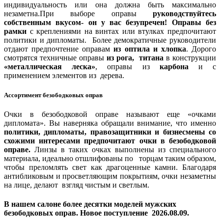
индивидуальность или она должна быть максимально
незаметна.
При выборе оправы
руководствуйтесь
собственным вкусом- он у вас безупречен!
Оправы без
рамки
с креплениями на винтах или втулках предпочитают
политики и дипломаты. Более демократичные руководители
отдают предпочтение оправам
из оптила и хлопка
. Дорого
смотрятся техничные оправы
из рога, титана
в конструкции
«металлическая леска»
, оправы из
карбона
и с
применением элементов из дерева.
Ассортимент безободковых оправ
Очки в безободковой оправе называют еще «очками
дипломата». Вы наверняка обращали внимание, что именно
политики, дипломаты, правозащитники и бизнесмены со
схожими интересами предпочитают очки в безободковой
оправе.
Линзы в таких очках выполнены из специального
материала, идеально отшлифованы по торцам таким образом,
чтобы преломлять свет как драгоценные камни. Благодаря
антибликовым и просветляющим покрытиям, очки незаметны
на лице, делают взгляд чистым и светлым.
В нашем салоне более десятки моделей мужских
безободковых оправ. Новое поступление 2026.08.09.