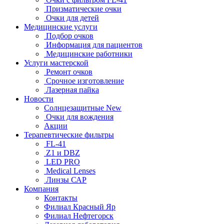
Призматические очки
Очки для детей
Медицинские услуги
Подбор очков
Информация для пациентов
Медицинские работники
Услуги мастерской
Ремонт очков
Срочное изготовление
Лазерная пайка
Новости
Солнцезащитные New
Очки для вождения
Акции
Терапевтические фильтры
FL-41
Z1 и DBZ
LED PRO
Medical Lenses
Линзы САР
Компания
Контакты
Филиал Красный Яр
Филиал Нефтегорск