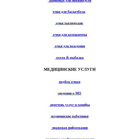
защитные для производств
очки для баскетбола
очки тактические
очки для компьютера
очки для вождения
охота & рыбалка
МЕДИЦИНСКИЕ УСЛУГИ
подбор очков
сведения о МО
перечень услуг и тарифы
медицинские работники
правовая информация