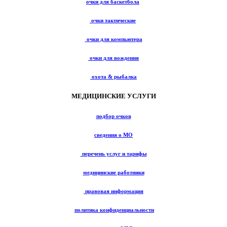
очки для баскетбола
очки тактические
очки для компьютера
очки для вождения
охота & рыбалка
МЕДИЦИНСКИЕ УСЛУГИ
подбор очков
сведения о МО
перечень услуг и тарифы
медицинские работники
правовая информация
политика конфиденциальности