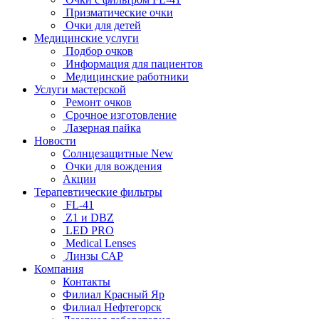
Призматические очки
Очки для детей
Медицинские услуги
Подбор очков
Информация для пациентов
Медицинские работники
Услуги мастерской
Ремонт очков
Срочное изготовление
Лазерная пайка
Новости
Солнцезащитные New
Очки для вождения
Акции
Терапевтические фильтры
FL-41
Z1 и DBZ
LED PRO
Medical Lenses
Линзы САР
Компания
Контакты
Филиал Красный Яр
Филиал Нефтегорск